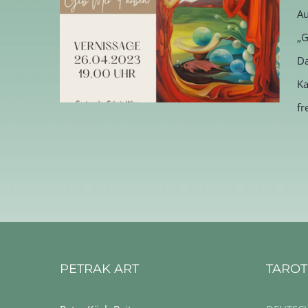
Au
„G
Da
Ka
fr
Gib mir Farben!
PETRAK ART
TAROT