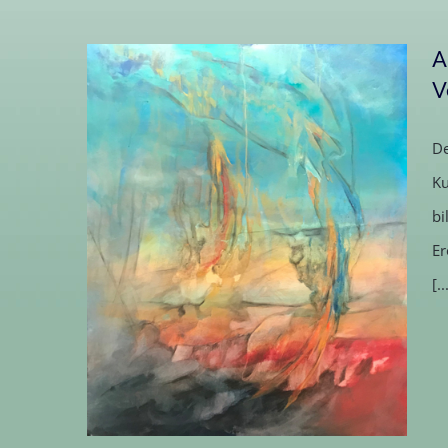
A
Ausstellung „Ufer – real und
V
virtuell“
De
Ku
bi
Er
[..