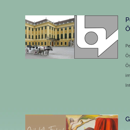
P
Ö
Pe
Ausstellung „Der Winter ist die
Ös
Vorbereitung auf alles
Ös
Blühende“
im
PetraK wird Mitglied der
In
bildenden Künstler Österreichs
G