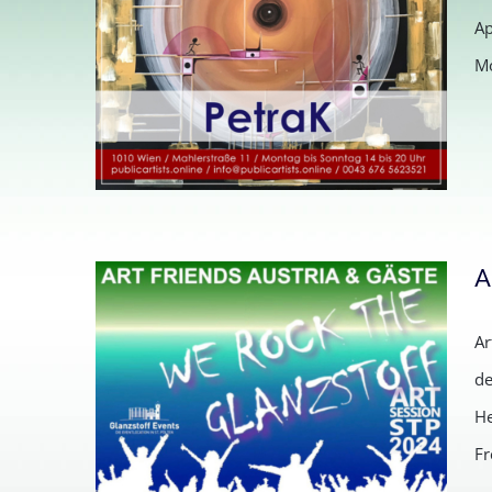
Ap
Mo
A
Ar
Einladung zur Ausstellung in
de
der CITYgalleryVIENNA
He
Fr