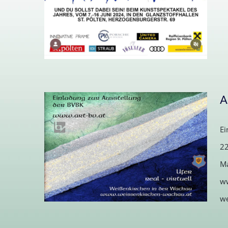
A
Ei
22
Art Session STP 2024
Ma
ww
we