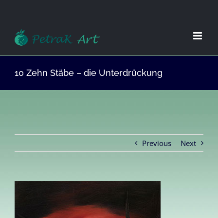
Zum
Inhalt
springen
10 Zehn Stäbe – die Unterdrückung
Previous
Next
View
Larger