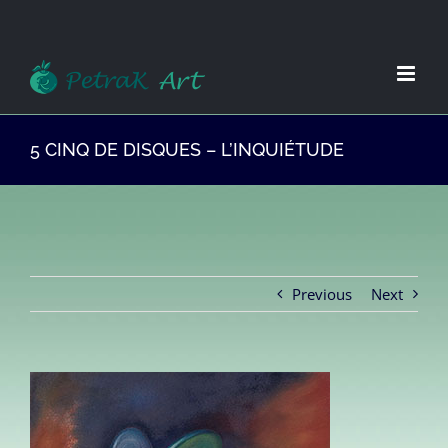
Zum
Inhalt
springen
5 CINQ DE DISQUES – L’INQUIÉTUDE
Previous
Next
View
Larger