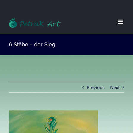
Zum
Inhalt
springen
6 Stäbe – der Sieg
Previous
Next
View
Larger