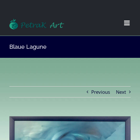
Zum
Inhalt
springen
Blaue Lagune
Previous
Next
View
Larger